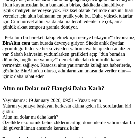
Hem kuyumcudan hem bankadan birkaç dakikada alınabiliyor;
işçilik maliyeti neredeyse yok. Fiziksel olarak "elimde dursun" hissi
verenler için altın bulmanın en pratik yolu bu. Daha yüksek tutarlar
için Cumhuriyet altını ya da ata lira tercih edenler de çok, ama
günlük al-sat temposu gramla dönüyor.
"Peki tüm bu hareketi takip etmek için nereye bakayım?" diyorsanız,
BinAltın.com
tam burada devreye giriyor. Sitede anlık fiyatlar,
ayrıntılı grafikler ve her seviyeden yatırımcıya hitap eden analizler
var. Sabah kahvesini yudumlarken grafikleri açıp "dün buradan
dönmüş, bugün ne yapmış?" demek bile daha kontrollü karar
vermenizi sağlıyor. Kısacası altın yatırımında kulağınız haberlerde,
gözünüz BinAltın'da olursa, adımlarınızın arkasında veriler olur—
içiniz daha rahat eder.
Altın mı Dolar mı? Hangisi Daha Karlı?
Yayınlanma: 19 January 2026, 09:51 • Yazar: emin
Yatırım yapmaya başlayan herkesin aklına gelen ilk sorulardan biri
şudur:
Altın mı dolar mı daha karlı?
Özellikle ekonomik belirsizliklerin arttığı dönemlerde yatırımcılar bu
iki güvenli liman arasında kararsız kalır.