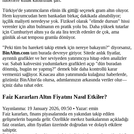
haberlere kulak kabartmak şart.
Türkiye'de yatırımcıların elinin ilk gittiği seçenek gram altın oluyor.
Hem kuyumcudan hem bankadan birkaç dakikada alınabiliyor;
işçilik maliyeti neredeyse yok. Fiziksel olarak "elimde dursun" hissi
verenler için altın bulmanın en pratik yolu bu. Daha yüksek tutarlar
için Cumhuriyet altını ya da ata lira tercih edenler de çok, ama
günlük al-sat temposu gramla dönüyor.
"Peki tüm bu hareketi takip etmek için nereye bakayım?" diyorsanız,
BinAltın.com
tam burada devreye giriyor. Sitede anlık fiyatlar,
ayrıntılı grafikler ve her seviyeden yatırımcıya hitap eden analizler
var. Sabah kahvesini yudumlarken grafikleri açıp "dün buradan
dönmüş, bugün ne yapmış?" demek bile daha kontrollü karar
vermenizi sağlıyor. Kısacası altın yatırımında kulağınız haberlerde,
gözünüz BinAltın'da olursa, adımlarınızın arkasında veriler olur—
içiniz daha rahat eder.
Faiz Kararları Altın Fiyatını Nasıl Etkiler?
Yayınlanma: 19 January 2026, 09:50 • Yazar: emin
Faiz kararları, finans piyasalarında en yakından takip edilen
gelişmelerin başında gelir. Özellikle merkez bankalarının açıkladığı
faiz oranları, altın fiyatları üzerinde doğrudan ve dolaylı etkilere
sahiptir.