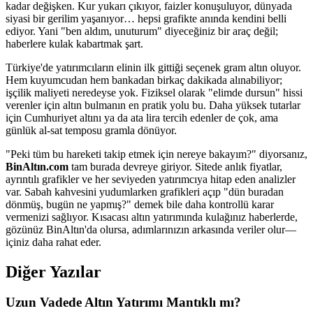
kadar değişken. Kur yukarı çıkıyor, faizler konuşuluyor, dünyada
siyasi bir gerilim yaşanıyor… hepsi grafikte anında kendini belli
ediyor. Yani "ben aldım, unuturum" diyeceğiniz bir araç değil;
haberlere kulak kabartmak şart.
Türkiye'de yatırımcıların elinin ilk gittiği seçenek gram altın oluyor.
Hem kuyumcudan hem bankadan birkaç dakikada alınabiliyor;
işçilik maliyeti neredeyse yok. Fiziksel olarak "elimde dursun" hissi
verenler için altın bulmanın en pratik yolu bu. Daha yüksek tutarlar
için Cumhuriyet altını ya da ata lira tercih edenler de çok, ama
günlük al-sat temposu gramla dönüyor.
"Peki tüm bu hareketi takip etmek için nereye bakayım?" diyorsanız,
BinAltın.com
tam burada devreye giriyor. Sitede anlık fiyatlar,
ayrıntılı grafikler ve her seviyeden yatırımcıya hitap eden analizler
var. Sabah kahvesini yudumlarken grafikleri açıp "dün buradan
dönmüş, bugün ne yapmış?" demek bile daha kontrollü karar
vermenizi sağlıyor. Kısacası altın yatırımında kulağınız haberlerde,
gözünüz BinAltın'da olursa, adımlarınızın arkasında veriler olur—
içiniz daha rahat eder.
Diğer Yazılar
Uzun Vadede Altın Yatırımı Mantıklı mı?