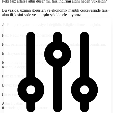
Peki faiz artarsa altın düşer mi, faiz indirimi altını neden yükseltir?
Bu yazıda, uzman görüşleri ve ekonomik mantık çerçevesinde faiz–
altın ilişkisini sade ve anlaşılır şekilde ele alıyoruz.
⚠️ Bu içerik yatırım tavsiyesi değildir. Bilgilendirme amaçlıdır.
Faiz Nedir ve Neden Önemlidir?
Faiz, paranın kullanım bedelidir. Merkez bankaları faiz oranlarını:
Enflasyonu kontrol etmek
Ekonomiyi yavaşlatmak veya canlandırmak
amacıyla değiştirir.
Faiz kararları;
Döviz kurları
Hisse senetleri
Altın fiyatları
üzerinde güçlü etkiler yaratır.