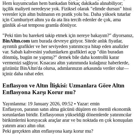
Hem kuyumcudan hem bankadan birkaç dakikada alınabiliyor;
işçilik maliyeti neredeyse yok. Fiziksel olarak "elimde dursun" hissi
verenler için altın bulmanın en pratik yolu bu. Daha yüksek tutarlar
için Cumhuriyet altını ya da ata lira tercih edenler de çok, ama
günlük al-sat temposu gramla dönüyor.
"Peki tüm bu hareketi takip etmek için nereye bakayım?" diyorsanız,
BinAltın.com
tam burada devreye giriyor. Sitede anlık fiyatlar,
ayrıntılı grafikler ve her seviyeden yatırımcıya hitap eden analizler
var. Sabah kahvesini yudumlarken grafikleri açıp "dün buradan
dönmüş, bugün ne yapmış?" demek bile daha kontrollü karar
vermenizi sağlıyor. Kısacası altın yatırımında kulağınız haberlerde,
gözünüz BinAltın'da olursa, adımlarınızın arkasında veriler olur—
içiniz daha rahat eder.
Enflasyon ve Altın İlişkisi: Uzmanlara Göre Altın
Enflasyona Karşı Korur mu?
Yayınlanma: 19 January 2026, 09:52 • Yazar: emin
Enflasyon, paranın satın alma gücünü düşüren en önemli ekonomik
sorunlardan biridir. Enflasyonun yükseldiği dönemlerde yatırımcılar
birikimlerini koruyacak araçlar arar ve bu noktada en çok konuşulan
yatırım aracı altın olur.
Peki gerçekten altın enflasyona karşı korur mu?