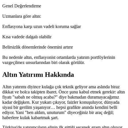
Genel Değerlendirme
Uzmanlara göre altın:
Enflasyona karşı uzun vadeli koruma sağlar
Kısa vadede dalgalı olabilir
Belirsizlik dönemlerinde önemini artırır
Bu nedenle altın, enflasyonist ortamlarda yatırım portföylerinin
vazgeçilmez unsurlarından biri olarak görülür.
Altın Yatırımı Hakkında
Altın yatırımı diyince kulağa çok teknik geliyor ama aslında biraz
dikkat ve bolca takipten ibaret. Önce şunu kabul etmek gerekir: altın
fiyatı "sabah ne olmuş acaba?" diye bakmadan duramayacağımız
kadar değişken. Kur yukarı çıkıyor, faizler konuşuluyor, dünyada
siyasi bir gerilim yaşanıyor… hepsi grafikte anında kendini belli
ediyor. Yani "ben aldım, unuturum" diyeceğiniz bir araç değil;
haberlere kulak kabartmak şart.
Türkiye'de yatırımcıların elinin ilk gittiği seçenek gram altın oluyor.