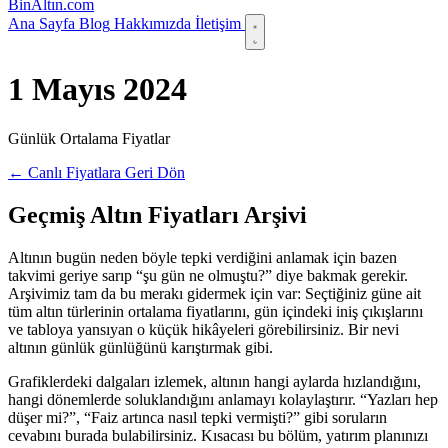
Bin
Altın
.com
Ana Sayfa
Blog
Hakkımızda
İletişim
1 Mayıs 2024
Günlük Ortalama Fiyatlar
← Canlı Fiyatlara Geri Dön
Geçmiş Altın Fiyatları Arşivi
Altının bugün neden böyle tepki verdiğini anlamak için bazen
takvimi geriye sarıp “şu gün ne olmuştu?” diye bakmak gerekir.
Arşivimiz tam da bu merakı gidermek için var: Seçtiğiniz güne ait
tüm altın türlerinin ortalama fiyatlarını, gün içindeki iniş çıkışlarını
ve tabloya yansıyan o küçük hikâyeleri görebilirsiniz. Bir nevi
altının günlük günlüğünü karıştırmak gibi.
Grafiklerdeki dalgaları izlemek, altının hangi aylarda hızlandığını,
hangi dönemlerde soluklandığını anlamayı kolaylaştırır. “Yazları hep
düşer mi?”, “Faiz artınca nasıl tepki vermişti?” gibi soruların
cevabını burada bulabilirsiniz. Kısacası bu bölüm, yatırım planınızı