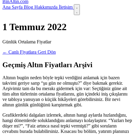
Bin
Altın
.com
Ana Sayfa
Blog
Hakkımızda
İletişim
1 Temmuz 2022
Günlük Ortalama Fiyatlar
← Canlı Fiyatlara Geri Dön
Geçmiş Altın Fiyatları Arşivi
Altının bugün neden böyle tepki verdiğini anlamak için bazen
takvimi geriye sarıp “şu gün ne olmuştu?” diye bakmak gerekir.
Arşivimiz tam da bu merakı gidermek için var: Seçtiğiniz güne ait
tüm altın türlerinin ortalama fiyatlarını, gün içindeki iniş çıkışlarını
ve tabloya yansıyan o küçük hikâyeleri görebilirsiniz. Bir nevi
altının günlük günlüğünü karıştırmak gibi.
Grafiklerdeki dalgaları izlemek, altının hangi aylarda hızlandığını,
hangi dönemlerde soluklandığını anlamayı kolaylaştırır. “Yazları hep
düşer mi?”, “Faiz artınca nasıl tepki vermişti?” gibi soruların
cevabını burada bulabilirsiniz. Kısacası bu bölüm, yatırım planınızı