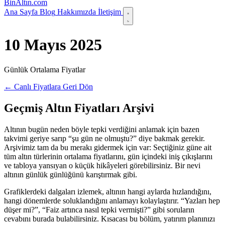
Bin
Altın
.com
Ana Sayfa
Blog
Hakkımızda
İletişim
10 Mayıs 2025
Günlük Ortalama Fiyatlar
← Canlı Fiyatlara Geri Dön
Geçmiş Altın Fiyatları Arşivi
Altının bugün neden böyle tepki verdiğini anlamak için bazen
takvimi geriye sarıp “şu gün ne olmuştu?” diye bakmak gerekir.
Arşivimiz tam da bu merakı gidermek için var: Seçtiğiniz güne ait
tüm altın türlerinin ortalama fiyatlarını, gün içindeki iniş çıkışlarını
ve tabloya yansıyan o küçük hikâyeleri görebilirsiniz. Bir nevi
altının günlük günlüğünü karıştırmak gibi.
Grafiklerdeki dalgaları izlemek, altının hangi aylarda hızlandığını,
hangi dönemlerde soluklandığını anlamayı kolaylaştırır. “Yazları hep
düşer mi?”, “Faiz artınca nasıl tepki vermişti?” gibi soruların
cevabını burada bulabilirsiniz. Kısacası bu bölüm, yatırım planınızı