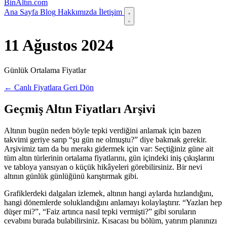
Bin
Altın
.com
Ana Sayfa
Blog
Hakkımızda
İletişim
11 Ağustos 2024
Günlük Ortalama Fiyatlar
← Canlı Fiyatlara Geri Dön
Geçmiş Altın Fiyatları Arşivi
Altının bugün neden böyle tepki verdiğini anlamak için bazen
takvimi geriye sarıp “şu gün ne olmuştu?” diye bakmak gerekir.
Arşivimiz tam da bu merakı gidermek için var: Seçtiğiniz güne ait
tüm altın türlerinin ortalama fiyatlarını, gün içindeki iniş çıkışlarını
ve tabloya yansıyan o küçük hikâyeleri görebilirsiniz. Bir nevi
altının günlük günlüğünü karıştırmak gibi.
Grafiklerdeki dalgaları izlemek, altının hangi aylarda hızlandığını,
hangi dönemlerde soluklandığını anlamayı kolaylaştırır. “Yazları hep
düşer mi?”, “Faiz artınca nasıl tepki vermişti?” gibi soruların
cevabını burada bulabilirsiniz. Kısacası bu bölüm, yatırım planınızı