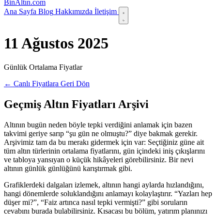
Bin
Altın
.com
Ana Sayfa
Blog
Hakkımızda
İletişim
11 Ağustos 2025
Günlük Ortalama Fiyatlar
← Canlı Fiyatlara Geri Dön
Geçmiş Altın Fiyatları Arşivi
Altının bugün neden böyle tepki verdiğini anlamak için bazen
takvimi geriye sarıp “şu gün ne olmuştu?” diye bakmak gerekir.
Arşivimiz tam da bu merakı gidermek için var: Seçtiğiniz güne ait
tüm altın türlerinin ortalama fiyatlarını, gün içindeki iniş çıkışlarını
ve tabloya yansıyan o küçük hikâyeleri görebilirsiniz. Bir nevi
altının günlük günlüğünü karıştırmak gibi.
Grafiklerdeki dalgaları izlemek, altının hangi aylarda hızlandığını,
hangi dönemlerde soluklandığını anlamayı kolaylaştırır. “Yazları hep
düşer mi?”, “Faiz artınca nasıl tepki vermişti?” gibi soruların
cevabını burada bulabilirsiniz. Kısacası bu bölüm, yatırım planınızı