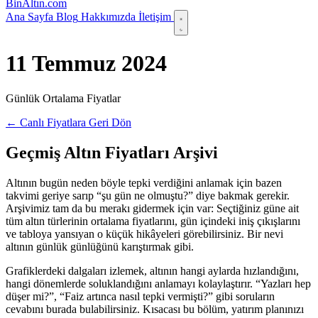
Bin
Altın
.com
Ana Sayfa
Blog
Hakkımızda
İletişim
11 Temmuz 2024
Günlük Ortalama Fiyatlar
← Canlı Fiyatlara Geri Dön
Geçmiş Altın Fiyatları Arşivi
Altının bugün neden böyle tepki verdiğini anlamak için bazen
takvimi geriye sarıp “şu gün ne olmuştu?” diye bakmak gerekir.
Arşivimiz tam da bu merakı gidermek için var: Seçtiğiniz güne ait
tüm altın türlerinin ortalama fiyatlarını, gün içindeki iniş çıkışlarını
ve tabloya yansıyan o küçük hikâyeleri görebilirsiniz. Bir nevi
altının günlük günlüğünü karıştırmak gibi.
Grafiklerdeki dalgaları izlemek, altının hangi aylarda hızlandığını,
hangi dönemlerde soluklandığını anlamayı kolaylaştırır. “Yazları hep
düşer mi?”, “Faiz artınca nasıl tepki vermişti?” gibi soruların
cevabını burada bulabilirsiniz. Kısacası bu bölüm, yatırım planınızı