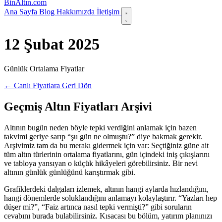
Bin
Altın
.com
Ana Sayfa
Blog
Hakkımızda
İletişim
12 Şubat 2025
Günlük Ortalama Fiyatlar
← Canlı Fiyatlara Geri Dön
Geçmiş Altın Fiyatları Arşivi
Altının bugün neden böyle tepki verdiğini anlamak için bazen
takvimi geriye sarıp “şu gün ne olmuştu?” diye bakmak gerekir.
Arşivimiz tam da bu merakı gidermek için var: Seçtiğiniz güne ait
tüm altın türlerinin ortalama fiyatlarını, gün içindeki iniş çıkışlarını
ve tabloya yansıyan o küçük hikâyeleri görebilirsiniz. Bir nevi
altının günlük günlüğünü karıştırmak gibi.
Grafiklerdeki dalgaları izlemek, altının hangi aylarda hızlandığını,
hangi dönemlerde soluklandığını anlamayı kolaylaştırır. “Yazları hep
düşer mi?”, “Faiz artınca nasıl tepki vermişti?” gibi soruların
cevabını burada bulabilirsiniz. Kısacası bu bölüm, yatırım planınızı