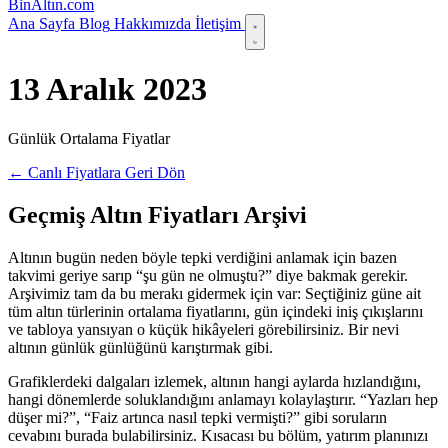
Bin
Altın
.com
Ana Sayfa
Blog
Hakkımızda
İletişim
13 Aralık 2023
Günlük Ortalama Fiyatlar
← Canlı Fiyatlara Geri Dön
Geçmiş Altın Fiyatları Arşivi
Altının bugün neden böyle tepki verdiğini anlamak için bazen
takvimi geriye sarıp “şu gün ne olmuştu?” diye bakmak gerekir.
Arşivimiz tam da bu merakı gidermek için var: Seçtiğiniz güne ait
tüm altın türlerinin ortalama fiyatlarını, gün içindeki iniş çıkışlarını
ve tabloya yansıyan o küçük hikâyeleri görebilirsiniz. Bir nevi
altının günlük günlüğünü karıştırmak gibi.
Grafiklerdeki dalgaları izlemek, altının hangi aylarda hızlandığını,
hangi dönemlerde soluklandığını anlamayı kolaylaştırır. “Yazları hep
düşer mi?”, “Faiz artınca nasıl tepki vermişti?” gibi soruların
cevabını burada bulabilirsiniz. Kısacası bu bölüm, yatırım planınızı