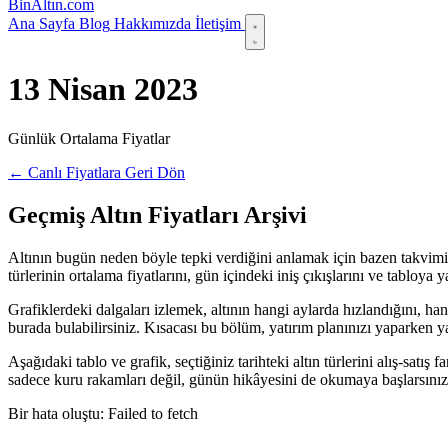
Bin
Altın
.com
Ana Sayfa
Blog
Hakkımızda
İletişim
13 Nisan 2023
Günlük Ortalama Fiyatlar
← Canlı Fiyatlara Geri Dön
Geçmiş Altın Fiyatları Arşivi
Altının bugün neden böyle tepki verdiğini anlamak için bazen takvimi 
türlerinin ortalama fiyatlarını, gün içindeki iniş çıkışlarını ve tabloy
Grafiklerdeki dalgaları izlemek, altının hangi aylarda hızlandığını, ha
burada bulabilirsiniz. Kısacası bu bölüm, yatırım planınızı yaparken yanı
Aşağıdaki tablo ve grafik, seçtiğiniz tarihteki altın türlerini alış-satı
sadece kuru rakamları değil, günün hikâyesini de okumaya başlarsınız
Bir hata oluştu: Failed to fetch