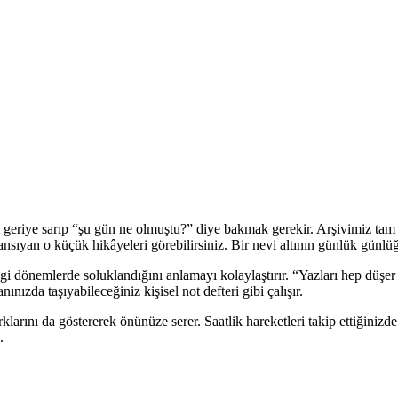
geriye sarıp “şu gün ne olmuştu?” diye bakmak gerekir. Arşivimiz tam d
a yansıyan o küçük hikâyeleri görebilirsiniz. Bir nevi altının günlük günlü
ngi dönemlerde soluklandığını anlamayı kolaylaştırır. “Yazları hep düşer 
nızda taşıyabileceğiniz kişisel not defteri gibi çalışır.
ş farklarını da göstererek önünüze serer. Saatlik hareketleri takip ettiğin
.