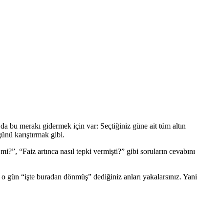
a bu merakı gidermek için var: Seçtiğiniz güne ait tüm altın
ğünü karıştırmak gibi.
mi?”, “Faiz artınca nasıl tepki vermişti?” gibi soruların cevabını
izde o gün “işte buradan dönmüş” dediğiniz anları yakalarsınız. Yani