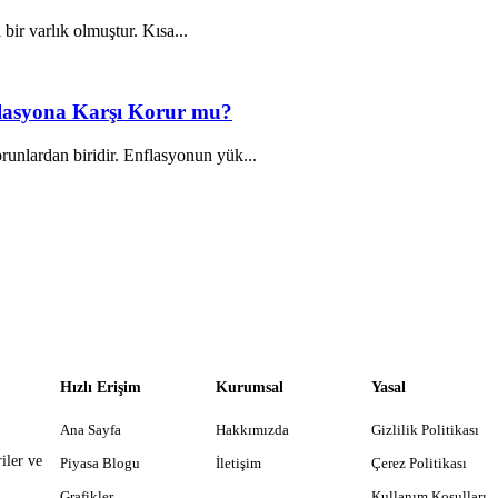
 bir varlık olmuştur. Kısa...
nflasyona Karşı Korur mu?
unlardan biridir. Enflasyonun yük...
Hızlı Erişim
Kurumsal
Yasal
Ana Sayfa
Hakkımızda
Gizlilik Politikası
iler ve
Piyasa Blogu
İletişim
Çerez Politikası
Grafikler
Kullanım Koşulları