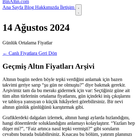
Bin
Altın
.com
Ana Sayfa
Blog
Hakkımızda
İletişim
14 Ağustos 2024
Günlük Ortalama Fiyatlar
← Canlı Fiyatlara Geri Dön
Geçmiş Altın Fiyatları Arşivi
Altının bugün neden böyle tepki verdiğini anlamak için bazen
takvimi geriye sarıp “şu gün ne olmuştu?” diye bakmak gerekir.
Arşivimiz tam da bu merakı gidermek için var: Seçtiğiniz güne ait
tüm altın türlerinin ortalama fiyatlarını, gün içindeki iniş çıkışlarını
ve tabloya yansıyan o küçük hikâyeleri görebilirsiniz. Bir nevi
altının günlük günlüğünü karıştırmak gibi.
Grafiklerdeki dalgaları izlemek, altının hangi aylarda hızlandığını,
hangi dönemlerde soluklandığını anlamayı kolaylaştırır. “Yazları hep
düşer mi?”, “Faiz artınca nasıl tepki vermişti?” gibi soruların
cevabını burada bulabilirsiniz. Kısacası bu bölüm, yatırım planınızı