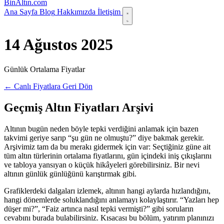
Bin
Altın
.com
Ana Sayfa
Blog
Hakkımızda
İletişim
14 Ağustos 2025
Günlük Ortalama Fiyatlar
← Canlı Fiyatlara Geri Dön
Geçmiş Altın Fiyatları Arşivi
Altının bugün neden böyle tepki verdiğini anlamak için bazen
takvimi geriye sarıp “şu gün ne olmuştu?” diye bakmak gerekir.
Arşivimiz tam da bu merakı gidermek için var: Seçtiğiniz güne ait
tüm altın türlerinin ortalama fiyatlarını, gün içindeki iniş çıkışlarını
ve tabloya yansıyan o küçük hikâyeleri görebilirsiniz. Bir nevi
altının günlük günlüğünü karıştırmak gibi.
Grafiklerdeki dalgaları izlemek, altının hangi aylarda hızlandığını,
hangi dönemlerde soluklandığını anlamayı kolaylaştırır. “Yazları hep
düşer mi?”, “Faiz artınca nasıl tepki vermişti?” gibi soruların
cevabını burada bulabilirsiniz. Kısacası bu bölüm, yatırım planınızı