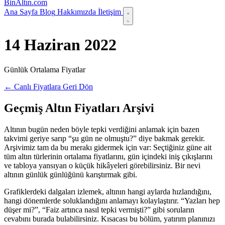
Bin
Altın
.com
Ana Sayfa
Blog
Hakkımızda
İletişim
14 Haziran 2022
Günlük Ortalama Fiyatlar
← Canlı Fiyatlara Geri Dön
Geçmiş Altın Fiyatları Arşivi
Altının bugün neden böyle tepki verdiğini anlamak için bazen
takvimi geriye sarıp “şu gün ne olmuştu?” diye bakmak gerekir.
Arşivimiz tam da bu merakı gidermek için var: Seçtiğiniz güne ait
tüm altın türlerinin ortalama fiyatlarını, gün içindeki iniş çıkışlarını
ve tabloya yansıyan o küçük hikâyeleri görebilirsiniz. Bir nevi
altının günlük günlüğünü karıştırmak gibi.
Grafiklerdeki dalgaları izlemek, altının hangi aylarda hızlandığını,
hangi dönemlerde soluklandığını anlamayı kolaylaştırır. “Yazları hep
düşer mi?”, “Faiz artınca nasıl tepki vermişti?” gibi soruların
cevabını burada bulabilirsiniz. Kısacası bu bölüm, yatırım planınızı