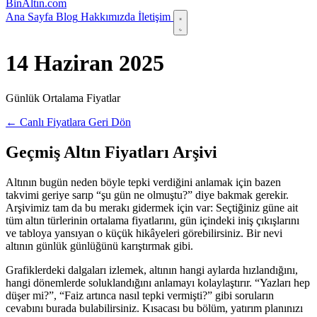
Bin
Altın
.com
Ana Sayfa
Blog
Hakkımızda
İletişim
14 Haziran 2025
Günlük Ortalama Fiyatlar
← Canlı Fiyatlara Geri Dön
Geçmiş Altın Fiyatları Arşivi
Altının bugün neden böyle tepki verdiğini anlamak için bazen
takvimi geriye sarıp “şu gün ne olmuştu?” diye bakmak gerekir.
Arşivimiz tam da bu merakı gidermek için var: Seçtiğiniz güne ait
tüm altın türlerinin ortalama fiyatlarını, gün içindeki iniş çıkışlarını
ve tabloya yansıyan o küçük hikâyeleri görebilirsiniz. Bir nevi
altının günlük günlüğünü karıştırmak gibi.
Grafiklerdeki dalgaları izlemek, altının hangi aylarda hızlandığını,
hangi dönemlerde soluklandığını anlamayı kolaylaştırır. “Yazları hep
düşer mi?”, “Faiz artınca nasıl tepki vermişti?” gibi soruların
cevabını burada bulabilirsiniz. Kısacası bu bölüm, yatırım planınızı