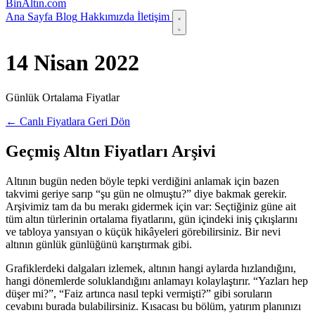
Bin
Altın
.com
Ana Sayfa
Blog
Hakkımızda
İletişim
14 Nisan 2022
Günlük Ortalama Fiyatlar
← Canlı Fiyatlara Geri Dön
Geçmiş Altın Fiyatları Arşivi
Altının bugün neden böyle tepki verdiğini anlamak için bazen
takvimi geriye sarıp “şu gün ne olmuştu?” diye bakmak gerekir.
Arşivimiz tam da bu merakı gidermek için var: Seçtiğiniz güne ait
tüm altın türlerinin ortalama fiyatlarını, gün içindeki iniş çıkışlarını
ve tabloya yansıyan o küçük hikâyeleri görebilirsiniz. Bir nevi
altının günlük günlüğünü karıştırmak gibi.
Grafiklerdeki dalgaları izlemek, altının hangi aylarda hızlandığını,
hangi dönemlerde soluklandığını anlamayı kolaylaştırır. “Yazları hep
düşer mi?”, “Faiz artınca nasıl tepki vermişti?” gibi soruların
cevabını burada bulabilirsiniz. Kısacası bu bölüm, yatırım planınızı