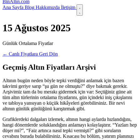
Bin
Altın
.com
Ana Sayfa
Blog
Hakkımızda
İletişim
15 Ağustos 2025
Günlük Ortalama Fiyatlar
← Canlı Fiyatlara Geri Dön
Geçmiş Altın Fiyatları Arşivi
Altının bugün neden böyle tepki verdiğini anlamak için bazen
takvimi geriye sarıp “şu gün ne olmuştu?” diye bakmak gerekir.
Arşivimiz tam da bu merakı gidermek için var: Seçtiğiniz güne ait
tüm altın türlerinin ortalama fiyatlarını, gün içindeki iniş çıkışlarını
ve tabloya yansıyan o küçük hikâyeleri görebilirsiniz. Bir nevi
altının günlük günlüğünü karıştırmak gibi.
Grafiklerdeki dalgaları izlemek, altının hangi aylarda hızlandığını,
hangi dönemlerde soluklandığını anlamayı kolaylaştırır. “Yazları hep
düşer mi?”, “Faiz artınca nasıl tepki vermişti?” gibi soruların
cevabını burada bulabilirsiniz. Kısacası bu bölüm, yatırım planınızı