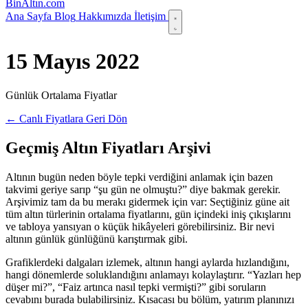
Bin
Altın
.com
Ana Sayfa
Blog
Hakkımızda
İletişim
15 Mayıs 2022
Günlük Ortalama Fiyatlar
← Canlı Fiyatlara Geri Dön
Geçmiş Altın Fiyatları Arşivi
Altının bugün neden böyle tepki verdiğini anlamak için bazen
takvimi geriye sarıp “şu gün ne olmuştu?” diye bakmak gerekir.
Arşivimiz tam da bu merakı gidermek için var: Seçtiğiniz güne ait
tüm altın türlerinin ortalama fiyatlarını, gün içindeki iniş çıkışlarını
ve tabloya yansıyan o küçük hikâyeleri görebilirsiniz. Bir nevi
altının günlük günlüğünü karıştırmak gibi.
Grafiklerdeki dalgaları izlemek, altının hangi aylarda hızlandığını,
hangi dönemlerde soluklandığını anlamayı kolaylaştırır. “Yazları hep
düşer mi?”, “Faiz artınca nasıl tepki vermişti?” gibi soruların
cevabını burada bulabilirsiniz. Kısacası bu bölüm, yatırım planınızı