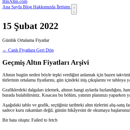
Bin
Altın
.com
Ana Sayfa
Blog
Hakkımızda
İletişim
15 Şubat 2022
Günlük Ortalama Fiyatlar
← Canlı Fiyatlara Geri Dön
Geçmiş Altın Fiyatları Arşivi
Altının bugün neden böyle tepki verdiğini anlamak için bazen takvimi 
türlerinin ortalama fiyatlarını, gün içindeki iniş çıkışlarını ve tabloy
Grafiklerdeki dalgaları izlemek, altının hangi aylarda hızlandığını, ha
burada bulabilirsiniz. Kısacası bu bölüm, yatırım planınızı yaparken yanı
Aşağıdaki tablo ve grafik, seçtiğiniz tarihteki altın türlerini alış-satı
sadece kuru rakamları değil, günün hikâyesini de okumaya başlarsınız
Bir hata oluştu: Failed to fetch