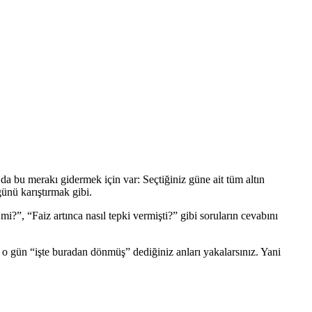
a bu merakı gidermek için var: Seçtiğiniz güne ait tüm altın
ğünü karıştırmak gibi.
mi?”, “Faiz artınca nasıl tepki vermişti?” gibi soruların cevabını
izde o gün “işte buradan dönmüş” dediğiniz anları yakalarsınız. Yani