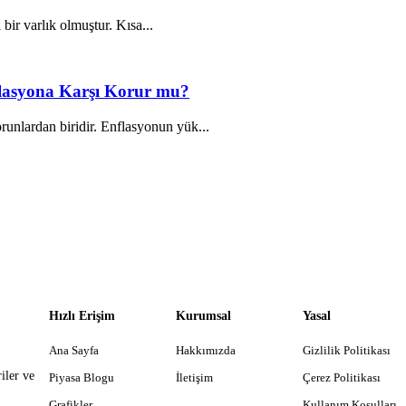
 bir varlık olmuştur. Kısa...
nflasyona Karşı Korur mu?
unlardan biridir. Enflasyonun yük...
Hızlı Erişim
Kurumsal
Yasal
Ana Sayfa
Hakkımızda
Gizlilik Politikası
iler ve
Piyasa Blogu
İletişim
Çerez Politikası
Grafikler
Kullanım Koşulları