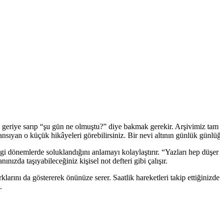
geriye sarıp “şu gün ne olmuştu?” diye bakmak gerekir. Arşivimiz tam d
a yansıyan o küçük hikâyeleri görebilirsiniz. Bir nevi altının günlük günlü
ngi dönemlerde soluklandığını anlamayı kolaylaştırır. “Yazları hep düşer 
nızda taşıyabileceğiniz kişisel not defteri gibi çalışır.
ş farklarını da göstererek önünüze serer. Saatlik hareketleri takip ettiğin
.