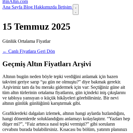
Bin
Altın
.com
Ana Sayfa
Blog
Hakkımızda
İletişim
15 Temmuz 2025
Günlük Ortalama Fiyatlar
← Canlı Fiyatlara Geri Dön
Geçmiş Altın Fiyatları Arşivi
Altının bugün neden böyle tepki verdiğini anlamak için bazen
takvimi geriye sarıp “şu gün ne olmuştu?” diye bakmak gerekir.
Arşivimiz tam da bu merakı gidermek için var: Seçtiğiniz güne ait
tüm altın türlerinin ortalama fiyatlarını, gün içindeki iniş çıkışlarını
ve tabloya yansıyan o küçük hikâyeleri görebilirsiniz. Bir nevi
altının günlük günlüğünü karıştırmak gibi.
Grafiklerdeki dalgaları izlemek, altının hangi aylarda hızlandığını,
hangi dönemlerde soluklandığını anlamayı kolaylaştırır. “Yazları hep
düşer mi?”, “Faiz artınca nasıl tepki vermişti?” gibi soruların
cevabını burada bulabilirsiniz. Kısacası bu bölüm, yatırım planınızı