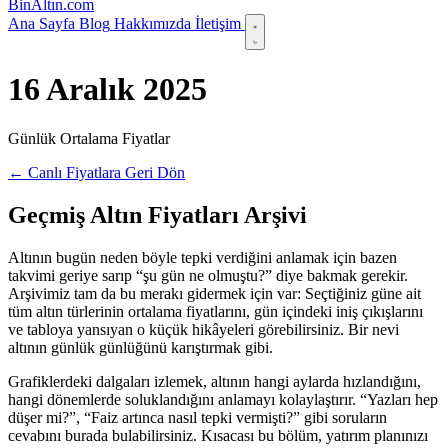
Bin
Altın
.com
Ana Sayfa
Blog
Hakkımızda
İletişim
16 Aralık 2025
Günlük Ortalama Fiyatlar
← Canlı Fiyatlara Geri Dön
Geçmiş Altın Fiyatları Arşivi
Altının bugün neden böyle tepki verdiğini anlamak için bazen
takvimi geriye sarıp “şu gün ne olmuştu?” diye bakmak gerekir.
Arşivimiz tam da bu merakı gidermek için var: Seçtiğiniz güne ait
tüm altın türlerinin ortalama fiyatlarını, gün içindeki iniş çıkışlarını
ve tabloya yansıyan o küçük hikâyeleri görebilirsiniz. Bir nevi
altının günlük günlüğünü karıştırmak gibi.
Grafiklerdeki dalgaları izlemek, altının hangi aylarda hızlandığını,
hangi dönemlerde soluklandığını anlamayı kolaylaştırır. “Yazları hep
düşer mi?”, “Faiz artınca nasıl tepki vermişti?” gibi soruların
cevabını burada bulabilirsiniz. Kısacası bu bölüm, yatırım planınızı