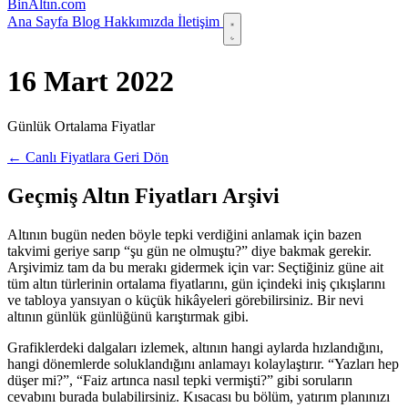
Bin
Altın
.com
Ana Sayfa
Blog
Hakkımızda
İletişim
16 Mart 2022
Günlük Ortalama Fiyatlar
← Canlı Fiyatlara Geri Dön
Geçmiş Altın Fiyatları Arşivi
Altının bugün neden böyle tepki verdiğini anlamak için bazen
takvimi geriye sarıp “şu gün ne olmuştu?” diye bakmak gerekir.
Arşivimiz tam da bu merakı gidermek için var: Seçtiğiniz güne ait
tüm altın türlerinin ortalama fiyatlarını, gün içindeki iniş çıkışlarını
ve tabloya yansıyan o küçük hikâyeleri görebilirsiniz. Bir nevi
altının günlük günlüğünü karıştırmak gibi.
Grafiklerdeki dalgaları izlemek, altının hangi aylarda hızlandığını,
hangi dönemlerde soluklandığını anlamayı kolaylaştırır. “Yazları hep
düşer mi?”, “Faiz artınca nasıl tepki vermişti?” gibi soruların
cevabını burada bulabilirsiniz. Kısacası bu bölüm, yatırım planınızı