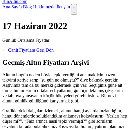
Bin
Altın
.com
Ana Sayfa
Blog
Hakkımızda
İletişim
17 Haziran 2022
Günlük Ortalama Fiyatlar
← Canlı Fiyatlara Geri Dön
Geçmiş Altın Fiyatları Arşivi
Altının bugün neden böyle tepki verdiğini anlamak için bazen
takvimi geriye sarıp “şu gün ne olmuştu?” diye bakmak gerekir.
Arşivimiz tam da bu merakı gidermek için var: Seçtiğiniz güne ait
tüm altın türlerinin ortalama fiyatlarını, gün içindeki iniş çıkışlarını
ve tabloya yansıyan o küçük hikâyeleri görebilirsiniz. Bir nevi
altının günlük günlüğünü karıştırmak gibi.
Grafiklerdeki dalgaları izlemek, altının hangi aylarda hızlandığını,
hangi dönemlerde soluklandığını anlamayı kolaylaştırır. “Yazları hep
düşer mi?”, “Faiz artınca nasıl tepki vermişti?” gibi soruların
cevabını burada bulabilirsiniz. Kısacası bu bölüm, yatırım planınızı