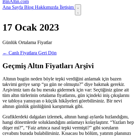
Bin
Altın
.com
Ana Sayfa
Blog
Hakkımızda
İletişim
17 Ocak 2023
Günlük Ortalama Fiyatlar
← Canlı Fiyatlara Geri Dön
Geçmiş Altın Fiyatları Arşivi
Altının bugün neden böyle tepki verdiğini anlamak için bazen
takvimi geriye sarıp “şu gün ne olmuştu?” diye bakmak gerekir.
Arşivimiz tam da bu merakı gidermek için var: Seçtiğiniz güne ait
tüm altın türlerinin ortalama fiyatlarını, gün içindeki iniş çıkışlarını
ve tabloya yansıyan o küçük hikâyeleri görebilirsiniz. Bir nevi
altının günlük günlüğünü karıştırmak gibi.
Grafiklerdeki dalgaları izlemek, altının hangi aylarda hızlandığını,
hangi dönemlerde soluklandığını anlamayı kolaylaştırır. “Yazları hep
düşer mi?”, “Faiz artınca nasıl tepki vermişti?” gibi soruların
cevabını burada bulabilirsiniz. Kısacası bu bölüm, yatırım planınızı