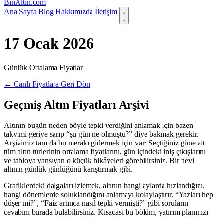
Bin
Altın
.com
Ana Sayfa
Blog
Hakkımızda
İletişim
17 Ocak 2026
Günlük Ortalama Fiyatlar
← Canlı Fiyatlara Geri Dön
Geçmiş Altın Fiyatları Arşivi
Altının bugün neden böyle tepki verdiğini anlamak için bazen
takvimi geriye sarıp “şu gün ne olmuştu?” diye bakmak gerekir.
Arşivimiz tam da bu merakı gidermek için var: Seçtiğiniz güne ait
tüm altın türlerinin ortalama fiyatlarını, gün içindeki iniş çıkışlarını
ve tabloya yansıyan o küçük hikâyeleri görebilirsiniz. Bir nevi
altının günlük günlüğünü karıştırmak gibi.
Grafiklerdeki dalgaları izlemek, altının hangi aylarda hızlandığını,
hangi dönemlerde soluklandığını anlamayı kolaylaştırır. “Yazları hep
düşer mi?”, “Faiz artınca nasıl tepki vermişti?” gibi soruların
cevabını burada bulabilirsiniz. Kısacası bu bölüm, yatırım planınızı