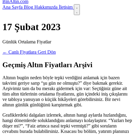
Bin
Altın
.com
Ana Sayfa
Blog
Hakkımızda
İletişim
17 Şubat 2023
Günlük Ortalama Fiyatlar
← Canlı Fiyatlara Geri Dön
Geçmiş Altın Fiyatları Arşivi
Altının bugün neden böyle tepki verdiğini anlamak için bazen
takvimi geriye sarıp “şu gün ne olmuştu?” diye bakmak gerekir.
Arşivimiz tam da bu merakı gidermek için var: Seçtiğiniz güne ait
tüm altın türlerinin ortalama fiyatlarını, gün içindeki iniş çıkışlarını
ve tabloya yansıyan o küçük hikâyeleri görebilirsiniz. Bir nevi
altının günlük günlüğünü karıştırmak gibi.
Grafiklerdeki dalgaları izlemek, altının hangi aylarda hızlandığını,
hangi dönemlerde soluklandığını anlamayı kolaylaştırır. “Yazları hep
düşer mi?”, “Faiz artınca nasıl tepki vermişti?” gibi soruların
cevabını burada bulabilirsiniz. Kısacası bu bölüm, yatırım planınızı