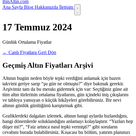
Bin
Altın
.com
Ana Sayfa
Blog
Hakkımızda
İletişim
17 Temmuz 2024
Günlük Ortalama Fiyatlar
← Canlı Fiyatlara Geri Dön
Geçmiş Altın Fiyatları Arşivi
Altının bugün neden böyle tepki verdiğini anlamak için bazen
takvimi geriye sarıp “şu gün ne olmuştu?” diye bakmak gerekir.
Arşivimiz tam da bu merakı gidermek için var: Seçtiğiniz güne ait
tüm altın türlerinin ortalama fiyatlarını, gün içindeki iniş çıkışlarını
ve tabloya yansıyan o küçük hikâyeleri görebilirsiniz. Bir nevi
altının günlük günlüğünü karıştırmak gibi.
Grafiklerdeki dalgaları izlemek, altının hangi aylarda hızlandığını,
hangi dönemlerde soluklandığını anlamayı kolaylaştırır. “Yazları hep
düşer mi?”, “Faiz artınca nasıl tepki vermişti?” gibi soruların
cevabını burada bulabilirsiniz. Kısacası bu bölüm, yatırım planınızı