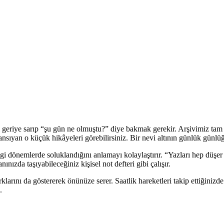
geriye sarıp “şu gün ne olmuştu?” diye bakmak gerekir. Arşivimiz tam d
a yansıyan o küçük hikâyeleri görebilirsiniz. Bir nevi altının günlük günlü
ngi dönemlerde soluklandığını anlamayı kolaylaştırır. “Yazları hep düşer 
nızda taşıyabileceğiniz kişisel not defteri gibi çalışır.
ş farklarını da göstererek önünüze serer. Saatlik hareketleri takip ettiğin
.