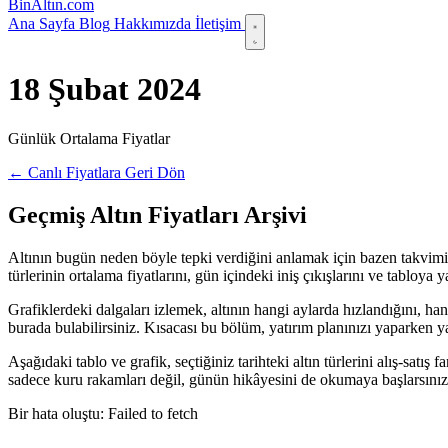
Bin
Altın
.com
Ana Sayfa
Blog
Hakkımızda
İletişim
18 Şubat 2024
Günlük Ortalama Fiyatlar
← Canlı Fiyatlara Geri Dön
Geçmiş Altın Fiyatları Arşivi
Altının bugün neden böyle tepki verdiğini anlamak için bazen takvimi 
türlerinin ortalama fiyatlarını, gün içindeki iniş çıkışlarını ve tabloy
Grafiklerdeki dalgaları izlemek, altının hangi aylarda hızlandığını, ha
burada bulabilirsiniz. Kısacası bu bölüm, yatırım planınızı yaparken yanı
Aşağıdaki tablo ve grafik, seçtiğiniz tarihteki altın türlerini alış-satı
sadece kuru rakamları değil, günün hikâyesini de okumaya başlarsınız
Bir hata oluştu: Failed to fetch