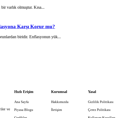
 bir varlık olmuştur. Kısa...
nflasyona Karşı Korur mu?
unlardan biridir. Enflasyonun yük...
Hızlı Erişim
Kurumsal
Yasal
Ana Sayfa
Hakkımızda
Gizlilik Politikası
iler ve
Piyasa Blogu
İletişim
Çerez Politikası
Grafikler
Kullanım Koşulları