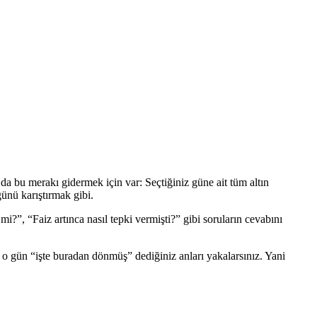
a bu merakı gidermek için var: Seçtiğiniz güne ait tüm altın
ğünü karıştırmak gibi.
mi?”, “Faiz artınca nasıl tepki vermişti?” gibi soruların cevabını
izde o gün “işte buradan dönmüş” dediğiniz anları yakalarsınız. Yani