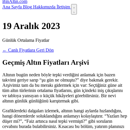
Bin
Altın
.com
Ana Sayfa
Blog
Hakkımızda
İletişim
19 Aralık 2023
Günlük Ortalama Fiyatlar
← Canlı Fiyatlara Geri Dön
Geçmiş Altın Fiyatları Arşivi
Altının bugün neden böyle tepki verdiğini anlamak için bazen
takvimi geriye sarıp “şu gün ne olmuştu?” diye bakmak gerekir.
Arşivimiz tam da bu merakı gidermek için var: Seçtiğiniz güne ait
tüm altın türlerinin ortalama fiyatlarını, gün içindeki iniş çıkışlarını
ve tabloya yansıyan o küçük hikâyeleri görebilirsiniz. Bir nevi
altının günlük günlüğünü karıştırmak gibi.
Grafiklerdeki dalgaları izlemek, altının hangi aylarda hızlandığını,
hangi dönemlerde soluklandığını anlamayı kolaylaştırır. “Yazları hep
düşer mi?”, “Faiz artınca nasıl tepki vermişti?” gibi soruların
cevabını burada bulabilirsiniz. Kısacası bu bölüm, yatırım planınızı