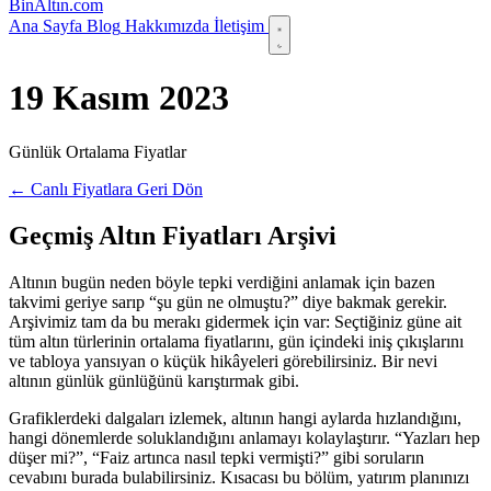
Bin
Altın
.com
Ana Sayfa
Blog
Hakkımızda
İletişim
19 Kasım 2023
Günlük Ortalama Fiyatlar
← Canlı Fiyatlara Geri Dön
Geçmiş Altın Fiyatları Arşivi
Altının bugün neden böyle tepki verdiğini anlamak için bazen
takvimi geriye sarıp “şu gün ne olmuştu?” diye bakmak gerekir.
Arşivimiz tam da bu merakı gidermek için var: Seçtiğiniz güne ait
tüm altın türlerinin ortalama fiyatlarını, gün içindeki iniş çıkışlarını
ve tabloya yansıyan o küçük hikâyeleri görebilirsiniz. Bir nevi
altının günlük günlüğünü karıştırmak gibi.
Grafiklerdeki dalgaları izlemek, altının hangi aylarda hızlandığını,
hangi dönemlerde soluklandığını anlamayı kolaylaştırır. “Yazları hep
düşer mi?”, “Faiz artınca nasıl tepki vermişti?” gibi soruların
cevabını burada bulabilirsiniz. Kısacası bu bölüm, yatırım planınızı