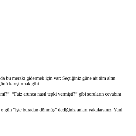
a bu merakı gidermek için var: Seçtiğiniz güne ait tüm altın
ğünü karıştırmak gibi.
mi?”, “Faiz artınca nasıl tepki vermişti?” gibi soruların cevabını
izde o gün “işte buradan dönmüş” dediğiniz anları yakalarsınız. Yani