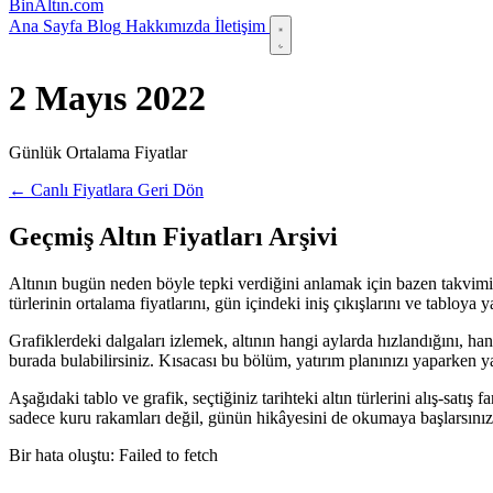
Bin
Altın
.com
Ana Sayfa
Blog
Hakkımızda
İletişim
2 Mayıs 2022
Günlük Ortalama Fiyatlar
← Canlı Fiyatlara Geri Dön
Geçmiş Altın Fiyatları Arşivi
Altının bugün neden böyle tepki verdiğini anlamak için bazen takvimi 
türlerinin ortalama fiyatlarını, gün içindeki iniş çıkışlarını ve tabloy
Grafiklerdeki dalgaları izlemek, altının hangi aylarda hızlandığını, ha
burada bulabilirsiniz. Kısacası bu bölüm, yatırım planınızı yaparken yanı
Aşağıdaki tablo ve grafik, seçtiğiniz tarihteki altın türlerini alış-satı
sadece kuru rakamları değil, günün hikâyesini de okumaya başlarsınız
Bir hata oluştu: Failed to fetch