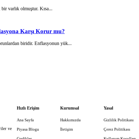
 bir varlık olmuştur. Kısa...
nflasyona Karşı Korur mu?
unlardan biridir. Enflasyonun yük...
Hızlı Erişim
Kurumsal
Yasal
Ana Sayfa
Hakkımızda
Gizlilik Politikası
iler ve
Piyasa Blogu
İletişim
Çerez Politikası
Grafikler
Kullanım Koşulları