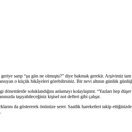
geriye sarıp “şu gün ne olmuştu?” diye bakmak gerekir. Arşivimiz tam d
a yansıyan o küçük hikâyeleri görebilirsiniz. Bir nevi altının günlük günlü
ngi dönemlerde soluklandığını anlamayı kolaylaştırır. “Yazları hep düşer 
nızda taşıyabileceğiniz kişisel not defteri gibi çalışır.
ş farklarını da göstererek önünüze serer. Saatlik hareketleri takip ettiğin
.