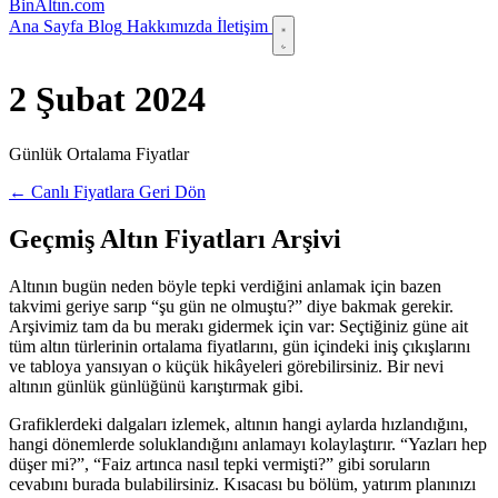
Bin
Altın
.com
Ana Sayfa
Blog
Hakkımızda
İletişim
2 Şubat 2024
Günlük Ortalama Fiyatlar
← Canlı Fiyatlara Geri Dön
Geçmiş Altın Fiyatları Arşivi
Altının bugün neden böyle tepki verdiğini anlamak için bazen
takvimi geriye sarıp “şu gün ne olmuştu?” diye bakmak gerekir.
Arşivimiz tam da bu merakı gidermek için var: Seçtiğiniz güne ait
tüm altın türlerinin ortalama fiyatlarını, gün içindeki iniş çıkışlarını
ve tabloya yansıyan o küçük hikâyeleri görebilirsiniz. Bir nevi
altının günlük günlüğünü karıştırmak gibi.
Grafiklerdeki dalgaları izlemek, altının hangi aylarda hızlandığını,
hangi dönemlerde soluklandığını anlamayı kolaylaştırır. “Yazları hep
düşer mi?”, “Faiz artınca nasıl tepki vermişti?” gibi soruların
cevabını burada bulabilirsiniz. Kısacası bu bölüm, yatırım planınızı