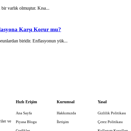
 bir varlık olmuştur. Kısa...
nflasyona Karşı Korur mu?
unlardan biridir. Enflasyonun yük...
Hızlı Erişim
Kurumsal
Yasal
Ana Sayfa
Hakkımızda
Gizlilik Politikası
iler ve
Piyasa Blogu
İletişim
Çerez Politikası
Grafikler
Kullanım Koşulları