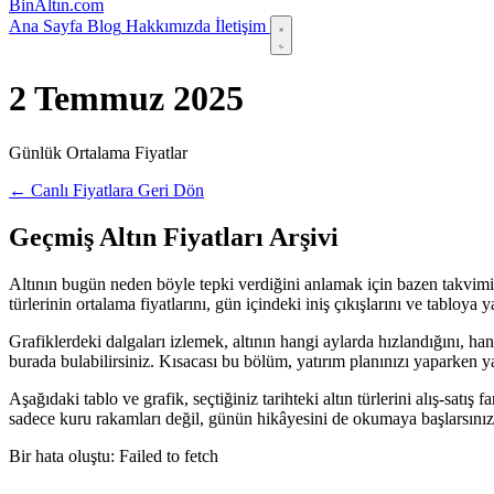
Bin
Altın
.com
Ana Sayfa
Blog
Hakkımızda
İletişim
2 Temmuz 2025
Günlük Ortalama Fiyatlar
← Canlı Fiyatlara Geri Dön
Geçmiş Altın Fiyatları Arşivi
Altının bugün neden böyle tepki verdiğini anlamak için bazen takvimi 
türlerinin ortalama fiyatlarını, gün içindeki iniş çıkışlarını ve tabloy
Grafiklerdeki dalgaları izlemek, altının hangi aylarda hızlandığını, ha
burada bulabilirsiniz. Kısacası bu bölüm, yatırım planınızı yaparken yanı
Aşağıdaki tablo ve grafik, seçtiğiniz tarihteki altın türlerini alış-satı
sadece kuru rakamları değil, günün hikâyesini de okumaya başlarsınız
Bir hata oluştu: Failed to fetch