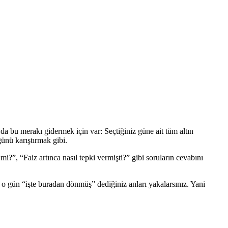
a bu merakı gidermek için var: Seçtiğiniz güne ait tüm altın
ğünü karıştırmak gibi.
mi?”, “Faiz artınca nasıl tepki vermişti?” gibi soruların cevabını
izde o gün “işte buradan dönmüş” dediğiniz anları yakalarsınız. Yani