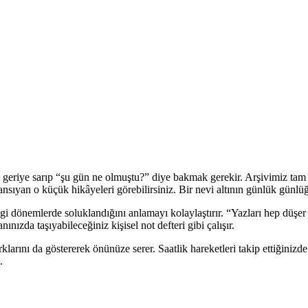
geriye sarıp “şu gün ne olmuştu?” diye bakmak gerekir. Arşivimiz tam d
a yansıyan o küçük hikâyeleri görebilirsiniz. Bir nevi altının günlük günlü
ngi dönemlerde soluklandığını anlamayı kolaylaştırır. “Yazları hep düşer 
nızda taşıyabileceğiniz kişisel not defteri gibi çalışır.
ş farklarını da göstererek önünüze serer. Saatlik hareketleri takip ettiğin
.