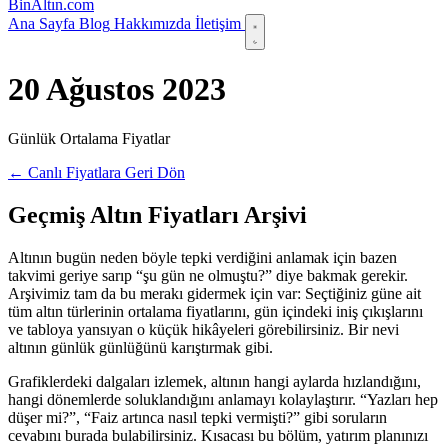
Bin
Altın
.com
Ana Sayfa
Blog
Hakkımızda
İletişim
20 Ağustos 2023
Günlük Ortalama Fiyatlar
← Canlı Fiyatlara Geri Dön
Geçmiş Altın Fiyatları Arşivi
Altının bugün neden böyle tepki verdiğini anlamak için bazen
takvimi geriye sarıp “şu gün ne olmuştu?” diye bakmak gerekir.
Arşivimiz tam da bu merakı gidermek için var: Seçtiğiniz güne ait
tüm altın türlerinin ortalama fiyatlarını, gün içindeki iniş çıkışlarını
ve tabloya yansıyan o küçük hikâyeleri görebilirsiniz. Bir nevi
altının günlük günlüğünü karıştırmak gibi.
Grafiklerdeki dalgaları izlemek, altının hangi aylarda hızlandığını,
hangi dönemlerde soluklandığını anlamayı kolaylaştırır. “Yazları hep
düşer mi?”, “Faiz artınca nasıl tepki vermişti?” gibi soruların
cevabını burada bulabilirsiniz. Kısacası bu bölüm, yatırım planınızı