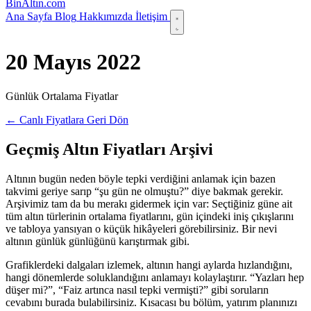
Bin
Altın
.com
Ana Sayfa
Blog
Hakkımızda
İletişim
20 Mayıs 2022
Günlük Ortalama Fiyatlar
← Canlı Fiyatlara Geri Dön
Geçmiş Altın Fiyatları Arşivi
Altının bugün neden böyle tepki verdiğini anlamak için bazen
takvimi geriye sarıp “şu gün ne olmuştu?” diye bakmak gerekir.
Arşivimiz tam da bu merakı gidermek için var: Seçtiğiniz güne ait
tüm altın türlerinin ortalama fiyatlarını, gün içindeki iniş çıkışlarını
ve tabloya yansıyan o küçük hikâyeleri görebilirsiniz. Bir nevi
altının günlük günlüğünü karıştırmak gibi.
Grafiklerdeki dalgaları izlemek, altının hangi aylarda hızlandığını,
hangi dönemlerde soluklandığını anlamayı kolaylaştırır. “Yazları hep
düşer mi?”, “Faiz artınca nasıl tepki vermişti?” gibi soruların
cevabını burada bulabilirsiniz. Kısacası bu bölüm, yatırım planınızı