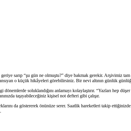
geriye sarıp “şu gün ne olmuştu?” diye bakmak gerekir. Arşivimiz tam d
a yansıyan o küçük hikâyeleri görebilirsiniz. Bir nevi altının günlük günlü
ngi dönemlerde soluklandığını anlamayı kolaylaştırır. “Yazları hep düşer 
nızda taşıyabileceğiniz kişisel not defteri gibi çalışır.
ş farklarını da göstererek önünüze serer. Saatlik hareketleri takip ettiğin
.