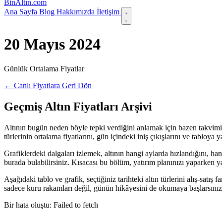
Bin
Altın
.com
Ana Sayfa
Blog
Hakkımızda
İletişim
20 Mayıs 2024
Günlük Ortalama Fiyatlar
← Canlı Fiyatlara Geri Dön
Geçmiş Altın Fiyatları Arşivi
Altının bugün neden böyle tepki verdiğini anlamak için bazen takvimi 
türlerinin ortalama fiyatlarını, gün içindeki iniş çıkışlarını ve tabloy
Grafiklerdeki dalgaları izlemek, altının hangi aylarda hızlandığını, ha
burada bulabilirsiniz. Kısacası bu bölüm, yatırım planınızı yaparken yanı
Aşağıdaki tablo ve grafik, seçtiğiniz tarihteki altın türlerini alış-satı
sadece kuru rakamları değil, günün hikâyesini de okumaya başlarsınız
Bir hata oluştu: Failed to fetch