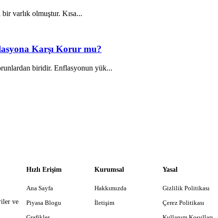
 bir varlık olmuştur. Kısa...
nflasyona Karşı Korur mu?
unlardan biridir. Enflasyonun yük...
Hızlı Erişim
Kurumsal
Yasal
Ana Sayfa
Hakkımızda
Gizlilik Politikası
iler ve
Piyasa Blogu
İletişim
Çerez Politikası
Grafikler
Kullanım Koşulları