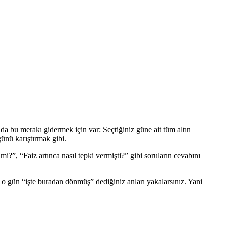
a bu merakı gidermek için var: Seçtiğiniz güne ait tüm altın
ğünü karıştırmak gibi.
mi?”, “Faiz artınca nasıl tepki vermişti?” gibi soruların cevabını
izde o gün “işte buradan dönmüş” dediğiniz anları yakalarsınız. Yani