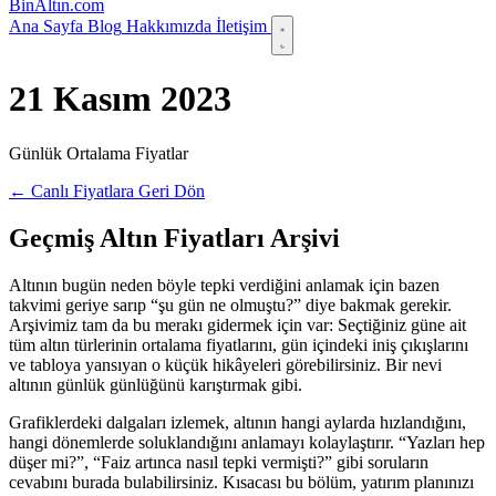
Bin
Altın
.com
Ana Sayfa
Blog
Hakkımızda
İletişim
21 Kasım 2023
Günlük Ortalama Fiyatlar
← Canlı Fiyatlara Geri Dön
Geçmiş Altın Fiyatları Arşivi
Altının bugün neden böyle tepki verdiğini anlamak için bazen
takvimi geriye sarıp “şu gün ne olmuştu?” diye bakmak gerekir.
Arşivimiz tam da bu merakı gidermek için var: Seçtiğiniz güne ait
tüm altın türlerinin ortalama fiyatlarını, gün içindeki iniş çıkışlarını
ve tabloya yansıyan o küçük hikâyeleri görebilirsiniz. Bir nevi
altının günlük günlüğünü karıştırmak gibi.
Grafiklerdeki dalgaları izlemek, altının hangi aylarda hızlandığını,
hangi dönemlerde soluklandığını anlamayı kolaylaştırır. “Yazları hep
düşer mi?”, “Faiz artınca nasıl tepki vermişti?” gibi soruların
cevabını burada bulabilirsiniz. Kısacası bu bölüm, yatırım planınızı