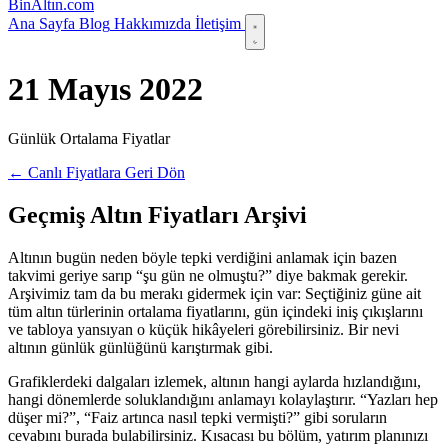
Bin
Altın
.com
Ana Sayfa
Blog
Hakkımızda
İletişim
21 Mayıs 2022
Günlük Ortalama Fiyatlar
← Canlı Fiyatlara Geri Dön
Geçmiş Altın Fiyatları Arşivi
Altının bugün neden böyle tepki verdiğini anlamak için bazen
takvimi geriye sarıp “şu gün ne olmuştu?” diye bakmak gerekir.
Arşivimiz tam da bu merakı gidermek için var: Seçtiğiniz güne ait
tüm altın türlerinin ortalama fiyatlarını, gün içindeki iniş çıkışlarını
ve tabloya yansıyan o küçük hikâyeleri görebilirsiniz. Bir nevi
altının günlük günlüğünü karıştırmak gibi.
Grafiklerdeki dalgaları izlemek, altının hangi aylarda hızlandığını,
hangi dönemlerde soluklandığını anlamayı kolaylaştırır. “Yazları hep
düşer mi?”, “Faiz artınca nasıl tepki vermişti?” gibi soruların
cevabını burada bulabilirsiniz. Kısacası bu bölüm, yatırım planınızı