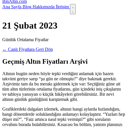
Bin
Altın
.com
Ana Sayfa
Blog
Hakkımızda
İletişim
21 Şubat 2023
Günlük Ortalama Fiyatlar
← Canlı Fiyatlara Geri Dön
Geçmiş Altın Fiyatları Arşivi
Altının bugün neden böyle tepki verdiğini anlamak için bazen
takvimi geriye sarıp “şu gün ne olmuştu?” diye bakmak gerekir.
Arşivimiz tam da bu merakı gidermek için var: Seçtiğiniz güne ait
tüm altın türlerinin ortalama fiyatlarını, gün içindeki iniş çıkışlarını
ve tabloya yansıyan o küçük hikâyeleri görebilirsiniz. Bir nevi
altının günlük günlüğünü karıştırmak gibi.
Grafiklerdeki dalgaları izlemek, altının hangi aylarda hızlandığını,
hangi dönemlerde soluklandığını anlamayı kolaylaştırır. “Yazları hep
düşer mi?”, “Faiz artınca nasıl tepki vermişti?” gibi soruların
cevabını burada bulabilirsiniz. Kısacası bu bölüm, yatırım planınızı