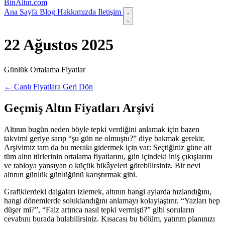
Bin
Altın
.com
Ana Sayfa
Blog
Hakkımızda
İletişim
22 Ağustos 2025
Günlük Ortalama Fiyatlar
← Canlı Fiyatlara Geri Dön
Geçmiş Altın Fiyatları Arşivi
Altının bugün neden böyle tepki verdiğini anlamak için bazen
takvimi geriye sarıp “şu gün ne olmuştu?” diye bakmak gerekir.
Arşivimiz tam da bu merakı gidermek için var: Seçtiğiniz güne ait
tüm altın türlerinin ortalama fiyatlarını, gün içindeki iniş çıkışlarını
ve tabloya yansıyan o küçük hikâyeleri görebilirsiniz. Bir nevi
altının günlük günlüğünü karıştırmak gibi.
Grafiklerdeki dalgaları izlemek, altının hangi aylarda hızlandığını,
hangi dönemlerde soluklandığını anlamayı kolaylaştırır. “Yazları hep
düşer mi?”, “Faiz artınca nasıl tepki vermişti?” gibi soruların
cevabını burada bulabilirsiniz. Kısacası bu bölüm, yatırım planınızı