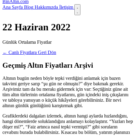
Bin
Altın
.com
Ana Sayfa
Blog
Hakkımızda
İletişim
22 Haziran 2022
Günlük Ortalama Fiyatlar
← Canlı Fiyatlara Geri Dön
Geçmiş Altın Fiyatları Arşivi
Altının bugün neden böyle tepki verdiğini anlamak için bazen
takvimi geriye sarıp “şu gün ne olmuştu?” diye bakmak gerekir.
Arşivimiz tam da bu merakı gidermek için var: Seçtiğiniz güne ait
tüm altın türlerinin ortalama fiyatlarını, gün içindeki iniş çıkışlarını
ve tabloya yansıyan o küçük hikâyeleri görebilirsiniz. Bir nevi
altının günlük günlüğünü karıştırmak gibi.
Grafiklerdeki dalgaları izlemek, altının hangi aylarda hızlandığını,
hangi dönemlerde soluklandığını anlamayı kolaylaştırır. “Yazları hep
düşer mi?”, “Faiz artınca nasıl tepki vermişti?” gibi soruların
cevabını burada bulabilirsiniz. Kısacası bu bölüm, yatırım planınızı