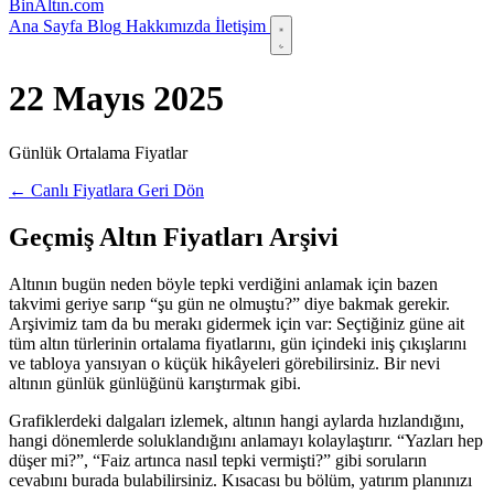
Bin
Altın
.com
Ana Sayfa
Blog
Hakkımızda
İletişim
22 Mayıs 2025
Günlük Ortalama Fiyatlar
← Canlı Fiyatlara Geri Dön
Geçmiş Altın Fiyatları Arşivi
Altının bugün neden böyle tepki verdiğini anlamak için bazen
takvimi geriye sarıp “şu gün ne olmuştu?” diye bakmak gerekir.
Arşivimiz tam da bu merakı gidermek için var: Seçtiğiniz güne ait
tüm altın türlerinin ortalama fiyatlarını, gün içindeki iniş çıkışlarını
ve tabloya yansıyan o küçük hikâyeleri görebilirsiniz. Bir nevi
altının günlük günlüğünü karıştırmak gibi.
Grafiklerdeki dalgaları izlemek, altının hangi aylarda hızlandığını,
hangi dönemlerde soluklandığını anlamayı kolaylaştırır. “Yazları hep
düşer mi?”, “Faiz artınca nasıl tepki vermişti?” gibi soruların
cevabını burada bulabilirsiniz. Kısacası bu bölüm, yatırım planınızı