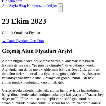
Bin
Altın
.com
Ana Sayfa
Blog
Hakkımızda
İletişim
23 Ekim 2023
Günlük Ortalama Fiyatlar
← Canlı Fiyatlara Geri Dön
Geçmiş Altın Fiyatları Arşivi
Altının bugün neden böyle tepki verdiğini anlamak için bazen
takvimi geriye sarıp “şu gün ne olmuştu?” diye bakmak gerekir.
Arşivimiz tam da bu merakı gidermek için var: Seçtiğiniz güne ait
tüm altın türlerinin ortalama fiyatlarını, gün içindeki iniş çıkışlarını
ve tabloya yansıyan o küçük hikâyeleri görebilirsiniz. Bir nevi
altının günlük günlüğünü karıştırmak gibi.
Grafiklerdeki dalgaları izlemek, altının hangi aylarda hızlandığını,
hangi dönemlerde soluklandığını anlamayı kolaylaştırır. “Yazları hep
düşer mi?”, “Faiz artınca nasıl tepki vermişti?” gibi soruların
cevabını burada bulabilirsiniz. Kısacası bu bölüm, yatırım planınızı