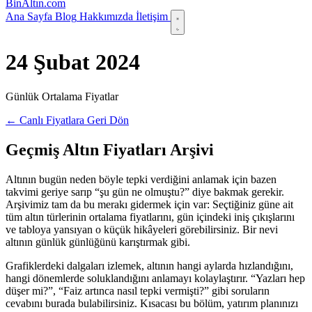
Bin
Altın
.com
Ana Sayfa
Blog
Hakkımızda
İletişim
24 Şubat 2024
Günlük Ortalama Fiyatlar
← Canlı Fiyatlara Geri Dön
Geçmiş Altın Fiyatları Arşivi
Altının bugün neden böyle tepki verdiğini anlamak için bazen
takvimi geriye sarıp “şu gün ne olmuştu?” diye bakmak gerekir.
Arşivimiz tam da bu merakı gidermek için var: Seçtiğiniz güne ait
tüm altın türlerinin ortalama fiyatlarını, gün içindeki iniş çıkışlarını
ve tabloya yansıyan o küçük hikâyeleri görebilirsiniz. Bir nevi
altının günlük günlüğünü karıştırmak gibi.
Grafiklerdeki dalgaları izlemek, altının hangi aylarda hızlandığını,
hangi dönemlerde soluklandığını anlamayı kolaylaştırır. “Yazları hep
düşer mi?”, “Faiz artınca nasıl tepki vermişti?” gibi soruların
cevabını burada bulabilirsiniz. Kısacası bu bölüm, yatırım planınızı