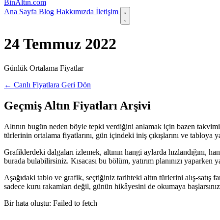
Bin
Altın
.com
Ana Sayfa
Blog
Hakkımızda
İletişim
24 Temmuz 2022
Günlük Ortalama Fiyatlar
← Canlı Fiyatlara Geri Dön
Geçmiş Altın Fiyatları Arşivi
Altının bugün neden böyle tepki verdiğini anlamak için bazen takvimi 
türlerinin ortalama fiyatlarını, gün içindeki iniş çıkışlarını ve tabloy
Grafiklerdeki dalgaları izlemek, altının hangi aylarda hızlandığını, ha
burada bulabilirsiniz. Kısacası bu bölüm, yatırım planınızı yaparken yanı
Aşağıdaki tablo ve grafik, seçtiğiniz tarihteki altın türlerini alış-satı
sadece kuru rakamları değil, günün hikâyesini de okumaya başlarsınız
Bir hata oluştu: Failed to fetch