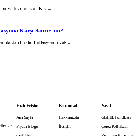
 bir varlık olmuştur. Kısa...
nflasyona Karşı Korur mu?
unlardan biridir. Enflasyonun yük...
Hızlı Erişim
Kurumsal
Yasal
Ana Sayfa
Hakkımızda
Gizlilik Politikası
iler ve
Piyasa Blogu
İletişim
Çerez Politikası
Grafikler
Kullanım Koşulları