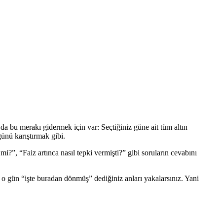
a bu merakı gidermek için var: Seçtiğiniz güne ait tüm altın
ğünü karıştırmak gibi.
mi?”, “Faiz artınca nasıl tepki vermişti?” gibi soruların cevabını
izde o gün “işte buradan dönmüş” dediğiniz anları yakalarsınız. Yani