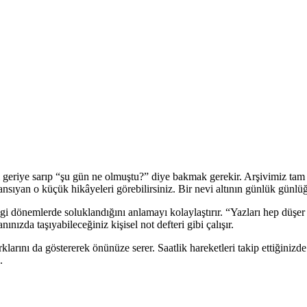
geriye sarıp “şu gün ne olmuştu?” diye bakmak gerekir. Arşivimiz tam d
a yansıyan o küçük hikâyeleri görebilirsiniz. Bir nevi altının günlük günlü
ngi dönemlerde soluklandığını anlamayı kolaylaştırır. “Yazları hep düşer 
nızda taşıyabileceğiniz kişisel not defteri gibi çalışır.
ş farklarını da göstererek önünüze serer. Saatlik hareketleri takip ettiğin
.