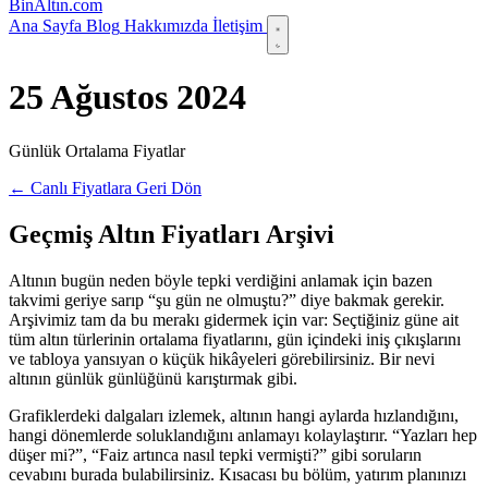
Bin
Altın
.com
Ana Sayfa
Blog
Hakkımızda
İletişim
25 Ağustos 2024
Günlük Ortalama Fiyatlar
← Canlı Fiyatlara Geri Dön
Geçmiş Altın Fiyatları Arşivi
Altının bugün neden böyle tepki verdiğini anlamak için bazen
takvimi geriye sarıp “şu gün ne olmuştu?” diye bakmak gerekir.
Arşivimiz tam da bu merakı gidermek için var: Seçtiğiniz güne ait
tüm altın türlerinin ortalama fiyatlarını, gün içindeki iniş çıkışlarını
ve tabloya yansıyan o küçük hikâyeleri görebilirsiniz. Bir nevi
altının günlük günlüğünü karıştırmak gibi.
Grafiklerdeki dalgaları izlemek, altının hangi aylarda hızlandığını,
hangi dönemlerde soluklandığını anlamayı kolaylaştırır. “Yazları hep
düşer mi?”, “Faiz artınca nasıl tepki vermişti?” gibi soruların
cevabını burada bulabilirsiniz. Kısacası bu bölüm, yatırım planınızı