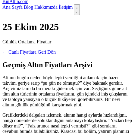
Bin
Altın
.com
Ana Sayfa
Blog
Hakkımızda
İletişim
25 Ekim 2025
Günlük Ortalama Fiyatlar
← Canlı Fiyatlara Geri Dön
Geçmiş Altın Fiyatları Arşivi
Altının bugün neden böyle tepki verdiğini anlamak için bazen
takvimi geriye sarıp “şu gün ne olmuştu?” diye bakmak gerekir.
Arşivimiz tam da bu merakı gidermek için var: Seçtiğiniz güne ait
tüm altın türlerinin ortalama fiyatlarını, gün içindeki iniş çıkışlarını
ve tabloya yansıyan o küçük hikâyeleri görebilirsiniz. Bir nevi
altının günlük günlüğünü karıştırmak gibi.
Grafiklerdeki dalgaları izlemek, altının hangi aylarda hızlandığını,
hangi dönemlerde soluklandığını anlamayı kolaylaştırır. “Yazları hep
düşer mi?”, “Faiz artınca nasıl tepki vermişti?” gibi soruların
cevabını burada bulabilirsiniz. Kısacası bu bölüm, yatırım planınızı