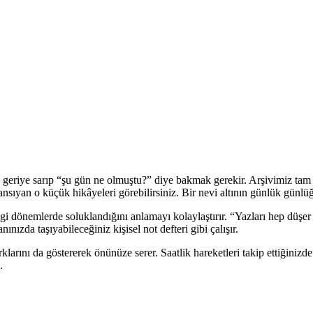
geriye sarıp “şu gün ne olmuştu?” diye bakmak gerekir. Arşivimiz tam d
a yansıyan o küçük hikâyeleri görebilirsiniz. Bir nevi altının günlük günlü
ngi dönemlerde soluklandığını anlamayı kolaylaştırır. “Yazları hep düşer 
nızda taşıyabileceğiniz kişisel not defteri gibi çalışır.
ş farklarını da göstererek önünüze serer. Saatlik hareketleri takip ettiğin
.