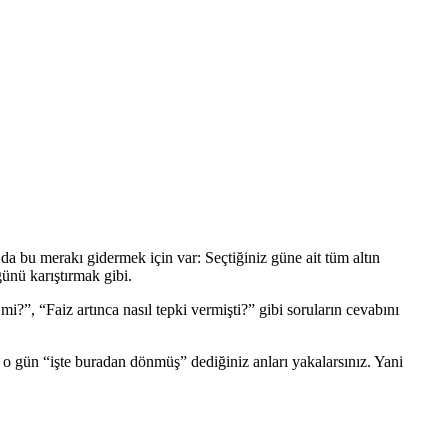
a bu merakı gidermek için var: Seçtiğiniz güne ait tüm altın
ğünü karıştırmak gibi.
mi?”, “Faiz artınca nasıl tepki vermişti?” gibi soruların cevabını
izde o gün “işte buradan dönmüş” dediğiniz anları yakalarsınız. Yani