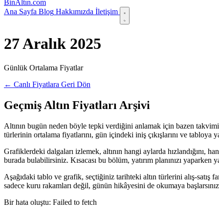
Bin
Altın
.com
Ana Sayfa
Blog
Hakkımızda
İletişim
27 Aralık 2025
Günlük Ortalama Fiyatlar
← Canlı Fiyatlara Geri Dön
Geçmiş Altın Fiyatları Arşivi
Altının bugün neden böyle tepki verdiğini anlamak için bazen takvimi 
türlerinin ortalama fiyatlarını, gün içindeki iniş çıkışlarını ve tabloy
Grafiklerdeki dalgaları izlemek, altının hangi aylarda hızlandığını, ha
burada bulabilirsiniz. Kısacası bu bölüm, yatırım planınızı yaparken yanı
Aşağıdaki tablo ve grafik, seçtiğiniz tarihteki altın türlerini alış-satı
sadece kuru rakamları değil, günün hikâyesini de okumaya başlarsınız
Bir hata oluştu: Failed to fetch