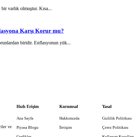
 bir varlık olmuştur. Kısa...
nflasyona Karşı Korur mu?
unlardan biridir. Enflasyonun yük...
Hızlı Erişim
Kurumsal
Yasal
Ana Sayfa
Hakkımızda
Gizlilik Politikası
iler ve
Piyasa Blogu
İletişim
Çerez Politikası
Grafikler
Kullanım Koşulları