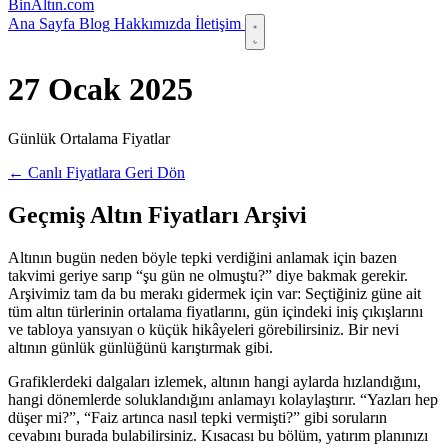
Bin
Altın
.com
Ana Sayfa
Blog
Hakkımızda
İletişim
27 Ocak 2025
Günlük Ortalama Fiyatlar
← Canlı Fiyatlara Geri Dön
Geçmiş Altın Fiyatları Arşivi
Altının bugün neden böyle tepki verdiğini anlamak için bazen
takvimi geriye sarıp “şu gün ne olmuştu?” diye bakmak gerekir.
Arşivimiz tam da bu merakı gidermek için var: Seçtiğiniz güne ait
tüm altın türlerinin ortalama fiyatlarını, gün içindeki iniş çıkışlarını
ve tabloya yansıyan o küçük hikâyeleri görebilirsiniz. Bir nevi
altının günlük günlüğünü karıştırmak gibi.
Grafiklerdeki dalgaları izlemek, altının hangi aylarda hızlandığını,
hangi dönemlerde soluklandığını anlamayı kolaylaştırır. “Yazları hep
düşer mi?”, “Faiz artınca nasıl tepki vermişti?” gibi soruların
cevabını burada bulabilirsiniz. Kısacası bu bölüm, yatırım planınızı