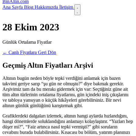
Bin
Altın
.com
Ana Sayfa
Blog
Hakkımızda
İletişim
28 Ekim 2023
Günlük Ortalama Fiyatlar
← Canlı Fiyatlara Geri Dön
Geçmiş Altın Fiyatları Arşivi
Altının bugün neden böyle tepki verdiğini anlamak için bazen
takvimi geriye sarıp “şu gün ne olmuştu?” diye bakmak gerekir.
Arşivimiz tam da bu merakı gidermek için var: Seçtiğiniz güne ait
tüm altın türlerinin ortalama fiyatlarını, gün içindeki iniş çıkışlarını
ve tabloya yansıyan o küçük hikâyeleri görebilirsiniz. Bir nevi
altının günlük günlüğünü karıştırmak gibi.
Grafiklerdeki dalgaları izlemek, altının hangi aylarda hızlandığını,
hangi dönemlerde soluklandığını anlamayı kolaylaştırır. “Yazları hep
düşer mi?”, “Faiz artınca nasıl tepki vermişti?” gibi soruların
cevabını burada bulabilirsiniz. Kısacası bu bölüm, yatırım planınızı