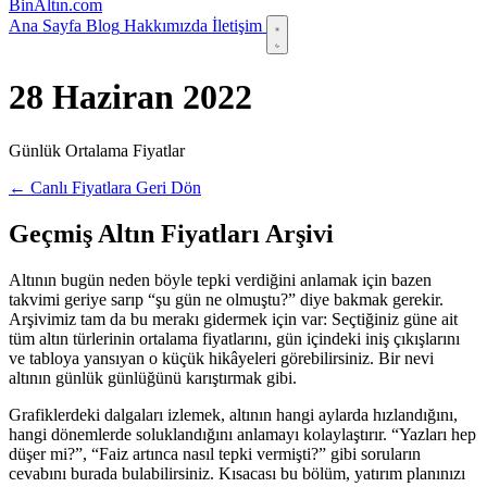
Bin
Altın
.com
Ana Sayfa
Blog
Hakkımızda
İletişim
28 Haziran 2022
Günlük Ortalama Fiyatlar
← Canlı Fiyatlara Geri Dön
Geçmiş Altın Fiyatları Arşivi
Altının bugün neden böyle tepki verdiğini anlamak için bazen
takvimi geriye sarıp “şu gün ne olmuştu?” diye bakmak gerekir.
Arşivimiz tam da bu merakı gidermek için var: Seçtiğiniz güne ait
tüm altın türlerinin ortalama fiyatlarını, gün içindeki iniş çıkışlarını
ve tabloya yansıyan o küçük hikâyeleri görebilirsiniz. Bir nevi
altının günlük günlüğünü karıştırmak gibi.
Grafiklerdeki dalgaları izlemek, altının hangi aylarda hızlandığını,
hangi dönemlerde soluklandığını anlamayı kolaylaştırır. “Yazları hep
düşer mi?”, “Faiz artınca nasıl tepki vermişti?” gibi soruların
cevabını burada bulabilirsiniz. Kısacası bu bölüm, yatırım planınızı